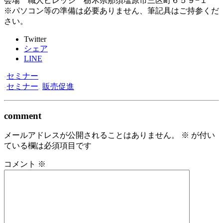
会場 職人ビレッジ 栃木県那須塩原市三区町６５９−１
※パソコン等の準備は必要ありません、筆記具はご持参くだ
さい。
Twitter
シェア
LINE
-
セミナー
-
セミナー
,
販売促進
comment
メールアドレスが公開されることはありません。
※
が付い
ている欄は必須項目です
コメント
※