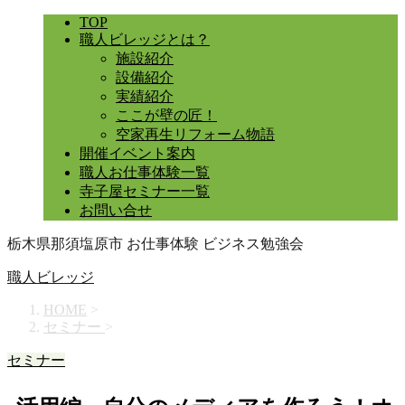
TOP
職人ビレッジとは？
施設紹介
設備紹介
実績紹介
ここが壁の匠！
空家再生リフォーム物語
開催イベント案内
職人お仕事体験一覧
寺子屋セミナー一覧
お問い合せ
栃木県那須塩原市 お仕事体験 ビジネス勉強会
職人ビレッジ
HOME
>
セミナー
>
セミナー